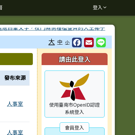
曆
登入
大
中
小
右邊區域內容
請由此登入
發布來源
人事室
使用臺南市OpenID認證
系統登入
會員登入
人事室