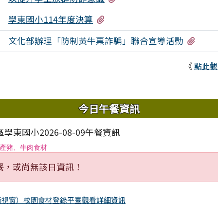
有1個附檔
學東國小114年度決算
8
有2
文化部辦理「防制黃牛票詐騙」聯合宣導活動
7
《
點此觀
域內容
今日午餐資訊
學東國小2026-08-09午餐資訊
產豬、牛肉食材
餐，或尚無該日資訊！
新視窗）校園食材登錄平臺觀看詳細資訊