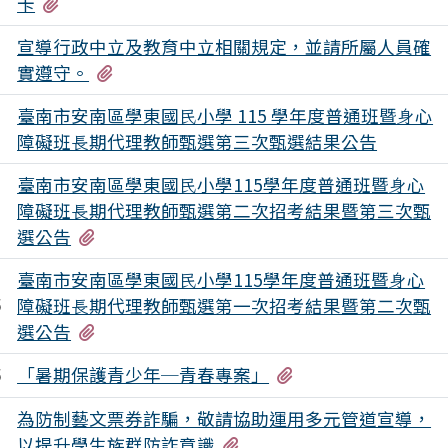
有2個附檔
卡
宣導行政中立及教育中立相關規定，並請所屬人員確
3
有2個附檔
實遵守。
臺南市安南區學東國⺠⼩學 115 學年度普通班暨⾝⼼
1
障礙班⻑期代理教師甄選第三次甄選結果公告
臺南市安南區學東國⺠⼩學115學年度普通班暨⾝⼼
障礙班⻑期代理教師甄選第二次招考結果暨第三次甄
7
有2個附檔
選公告
臺南市安南區學東國⺠⼩學115學年度普通班暨⾝⼼
障礙班⻑期代理教師甄選第一次招考結果暨第二次甄
5
有2個附檔
選公告
有5個附檔
「暑期保護青少年─青春專案」
5
為防制藝文票券詐騙，敬請協助運用多元管道宣導，
3
有1個附檔
以提升學生族群防詐意識