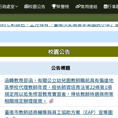
網
行政處室
校園公告
榮譽榜
常用連結
行事
域內容
校園公告
公告標題
函轉教育部函，有關公立幼兒園教師職前具有偏遠地
區學校代理教師年資，經依師資培育法第22條第1項
1
規定用以抵免修習教育實習者，得依教師待遇條例等
有2個附檔
相關規定辦理提敘。
臺南市教師諮商輔導與員工協助方案（EAP）宣導圖
0