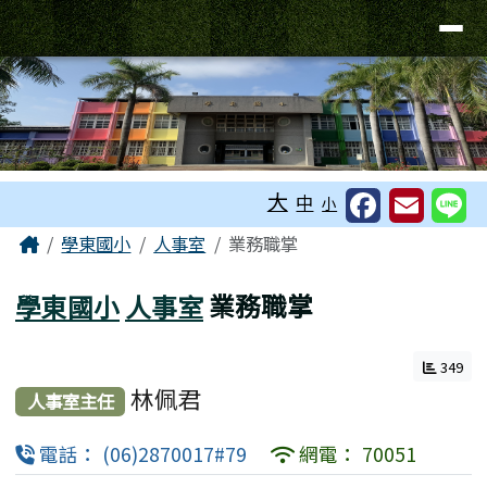
台南市學東國小全球資訊網
導覽列
跳至主內容區
工具列
大
中
小
頁尾區域
主內容區域
Home
學東國小
人事室
業務職掌
學東國小
人事室
業務職掌
349
林佩君
人事室主任
電話： (06)2870017#79
網電： 70051