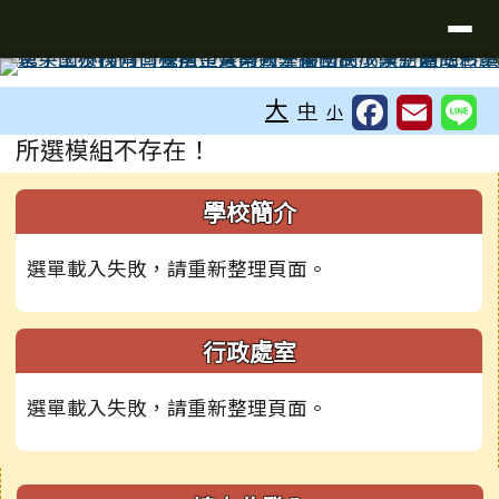
台南市學東國小全球資訊網
導覽列
跳至主內容區
工具列
大
中
小
頁尾區域
主內容區域
所選模組不存在！
左邊區域內容
學校簡介
選單載入失敗，請重新整理頁面。
行政處室
選單載入失敗，請重新整理頁面。