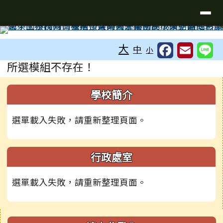
台南市學東國小全球資訊網
導覽列
跳至主內容區
工具列
大
中
小
頁尾區域
主內容區域
所選模組不存在！
左邊區域內容
學校簡介
選單載入失敗，請重新整理頁面。
行政處室
選單載入失敗，請重新整理頁面。